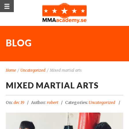
BLOG
Home
/
Uncategorized
/
Mixed martial arts
MIXED MARTIAL ARTS
On:
dec 19
Author:
robert
Categories:
Uncategorized