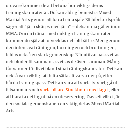
utövare kommer de att betona hur viktiga deras
träningskamrater är. Du kan aldrig bemästra Mixed
Martial Arts genom att bara träna själv. Ett bibelordspråk
säger att ”järn skärps med järn” – detsamma gäller inom
MMA. Om du tränar med duktiga träningskamrater
kommer du själv att utvecklas och bli bättre. Men genom
den intensiva träningen, boxningen och brottningen,
bildas också en stark gemenskap. När utövarnas svettas
och blöder tillsammans, svetsas de även samman. Många
får vänner för livet bland sina träningskamrater! Det kan
också vara viktigt att hitta sätta att varva ner på, efter
hårda träningspass. Det kan vara att spela tv-spel, gå ut
tillsammans och
spela biljard Stockholm med laget
, eller
att bara ta det lugnt på en uteservering. Oavsett vilket, är
den sociala gemenskapen en viktig del av Mixed Martial
Arts.