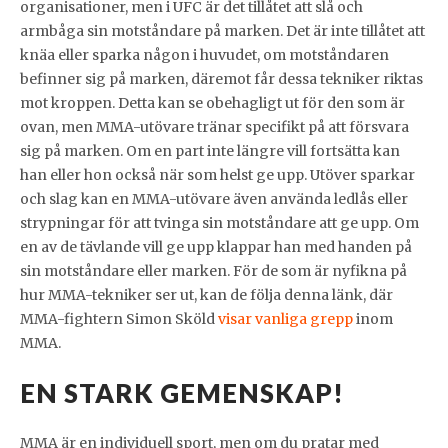
organisationer, men i UFC är det tillåtet att slå och
armbåga sin motståndare på marken. Det är inte tillåtet att
knäa eller sparka någon i huvudet, om motståndaren
befinner sig på marken, däremot får dessa tekniker riktas
mot kroppen. Detta kan se obehagligt ut för den som är
ovan, men MMA-utövare tränar specifikt på att försvara
sig på marken. Om en part inte längre vill fortsätta kan
han eller hon också när som helst ge upp. Utöver sparkar
och slag kan en MMA-utövare även använda ledlås eller
strypningar för att tvinga sin motståndare att ge upp. Om
en av de tävlande vill ge upp klappar han med handen på
sin motståndare eller marken. För de som är nyfikna på
hur MMA-tekniker ser ut, kan de följa denna länk, där
MMA-fightern Simon Sköld
visar vanliga grepp
inom
MMA.
EN STARK GEMENSKAP!
MMA är en individuell sport, men om du pratar med