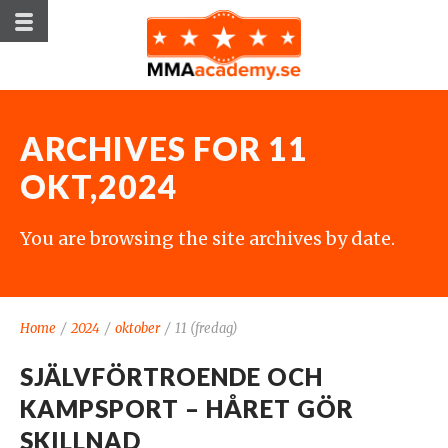
ARCHIVES FOR 11
OKT,2024
You are browsing the site archives by date.
Home
/
2024
/
oktober
/
11 (fredag)
SJÄLVFÖRTROENDE OCH
KAMPSPORT – HÅRET GÖR
SKILLNAD