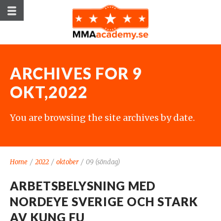
ARCHIVES FOR 9
OKT,2022
You are browsing the site archives by date.
Home
/
2022
/
oktober
/
09 (söndag)
ARBETSBELYSNING MED
NORDEYE SVERIGE OCH STARK
AV KUNG FU